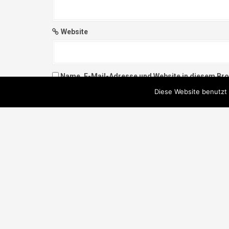
Website
Name, E-Mail-Adresse und Website in diesem Br
Diese Website benutzt 
Kontakt: Anjana Singh
Telefon:
+4917624252183